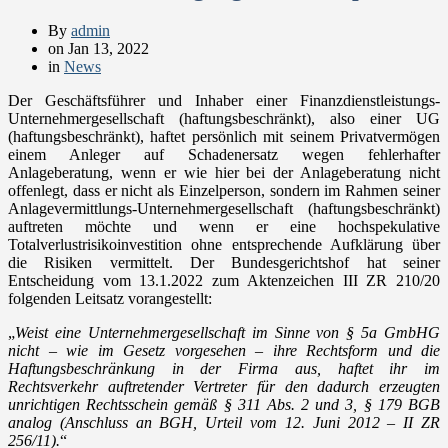
By
admin
on
Jan 13, 2022
in
News
Der Geschäftsführer und Inhaber einer Finanzdienstleistungs-
Unternehmergesellschaft (haftungsbeschränkt), also einer UG
(haftungsbeschränkt), haftet persönlich mit seinem Privatvermögen
einem Anleger auf Schadenersatz wegen fehlerhafter
Anlageberatung, wenn er wie hier bei der Anlageberatung nicht
offenlegt, dass er nicht als Einzelperson, sondern im Rahmen seiner
Anlagevermittlungs-Unternehmergesellschaft (haftungsbeschränkt)
auftreten möchte und wenn er eine hochspekulative
Totalverlustrisikoinvestition ohne entsprechende Aufklärung über
die Risiken vermittelt. Der Bundesgerichtshof hat seiner
Entscheidung vom 13.1.2022 zum Aktenzeichen III ZR 210/20
folgenden Leitsatz vorangestellt:
„
Weist eine Unternehmergesellschaft im Sinne von § 5a GmbHG
nicht – wie im Gesetz vorgesehen – ihre Rechtsform und die
Haftungsbeschränkung in der Firma aus, haftet ihr im
Rechtsverkehr auftretender Vertreter für den dadurch erzeugten
unrichtigen Rechtsschein gemäß § 311 Abs. 2 und 3, § 179 BGB
analog (Anschluss an BGH, Urteil vom 12. Juni 2012 – II ZR
256/11).
“