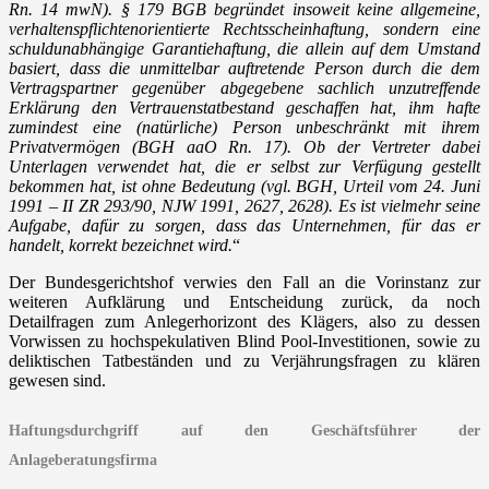
Rn. 14 mwN). § 179 BGB begründet insoweit keine allgemeine,
verhaltenspflichtenorientierte Rechtsscheinhaftung, sondern eine
schuldunabhängige Garantiehaftung, die allein auf dem Umstand
basiert, dass die unmittelbar auftretende Person durch die dem
Vertragspartner gegenüber abgegebene sachlich unzutreffende
Erklärung den Vertrauenstatbestand geschaffen hat, ihm hafte
zumindest eine (natürliche) Person unbeschränkt mit ihrem
Privatvermögen (BGH aaO Rn. 17). Ob der Vertreter dabei
Unterlagen verwendet hat, die er selbst zur Verfügung gestellt
bekommen hat, ist ohne Bedeutung (vgl. BGH, Urteil vom 24. Juni
1991 – II ZR 293/90, NJW 1991, 2627, 2628). Es ist vielmehr seine
Aufgabe, dafür zu sorgen, dass das Unternehmen, für das er
handelt, korrekt bezeichnet wird.
“
Der Bundesgerichtshof verwies den Fall an die Vorinstanz zur
weiteren Aufklärung und Entscheidung zurück, da noch
Detailfragen zum Anlegerhorizont des Klägers, also zu dessen
Vorwissen zu hochspekulativen Blind Pool-Investitionen, sowie zu
deliktischen Tatbeständen und zu Verjährungsfragen zu klären
gewesen sind.
Haftungsdurchgriff auf den Geschäftsführer der
Anlageberatungsfirma