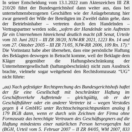
In seiner Entscheidung vom 13.1.2022 zum Aktenzeichen III ZR
210/20 führt der Bundesgerichtshof dann weiter aus, dass bei
unternehmensbezogenen Geschäften wie der Anlageberatung hier
zwar generell der Wille der Beteiligten im Zweifel dahin gehe, dass
der Betriebsinhaber – vertreten durch den Handelnden –
Vertragspartner werden solle, „
sofern der Handelnde sein Auftreten
für ein Unternehmen hinreichend deutlich macht (zB Senat, Urteile
vom 10. Juni 2021 – III ZR 38/20, NJW-RR 2021, 1223 Rn. 14 und
vom 27. Oktober 2005 – III ZR 71/05, NJW-RR 2006, 109 Rn. 17)
.“
Die Vorinstanz habe aber übersehen, dass eine persönliche Haftung
des Beklagten deswegen in Betracht komme, weil der Beklagte dem
Kläger gegenüber die Haftungsbeschränkung der
Unternehmergesellschaft (haftungsbeschränkt) nicht zum Ausdruck
brachte, vielmehr sogar weitgehend den Rechtsformzusatz “UG”
nicht führte:
„
aa) Nach gefestigter Rechtsprechung des Bundesgerichtshofs haftet
der für eine Gesellschaft mit beschränkter Haftung im
Geschäftsverkehr Auftretende – gleichgültig, ob er der
Geschäftsführer oder ein anderer Vertreter ist – wegen Verstoßes
gegen § 4 GmbHG unter Rechtsscheingesichtspunkten analog §
179 BGB dann, wenn er durch sein Zeichnen der Firma ohne
Formzusatz das berechtigte Vertrauen des Geschäftsgegners auf die
Haftung mindestens einer natürlichen Person hervorgerufen hat
(BGH, Urteil vom 5. Februar 2007 – II ZR 84/05, WM 2007, 833