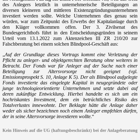
des Anlegers letztlich in unternehmerische Beteiligungen an
diversen kleineren und mittleren Existenzgründungsunternehmen
investiert werden sollte. Welche Unternehmen dies genau sein
würden, war zum Zeitpunkt des Erwerbs der Kapitalanlage durch
den Kläger vollkommen offen. Der 3. Zivilsenat des
Bundesgerichthofs führt in den Entscheidungsgründen in seinem
Urteil vom 13.1.2022 zum Aktenzeichen III ZR 210/20 zur
Falschberatung bei einem solchen Blindpool-Geschäft aus:
„
Auf der Grundlage dieses Vortrags kommt eine Verletzung der
Pflicht zu anleger- und objektgerechten Beratung ohne weiteres in
Betracht. Der Fonds war für Anleger auf der Suche nach einer
Beteiligung zur Altersvorsorge nicht geeignet (vgl.
Emissionsprospekt S. 10, Anlage K 5). Der als Blindpool aufgelegte
Fonds investierte das eingelegte Kapital in neugegründete oder
junge technologieorientierte Unternehmen und setzte dabei auf
deren zukünftige Entwicklung. Hierbei handelte es sich um ein
hochriskantes Investment, dem ein beträchtliches Risiko des
Totalverlustes innewohnte. Der Beklagte hätte die Anlage daher
weder als sicher bezeichnen noch einem Anleger empfehlen dürfen,
der in seine Altersvorsorge investieren wollte.
“
Kein Hinweis auf die UG (haftungsbeschränkt) bei der Anlageberatung