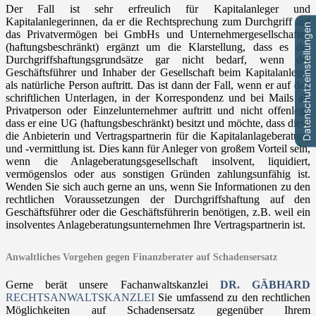
Der Fall ist sehr erfreulich für Kapitalanleger und
Kapitalanlegerinnen, da er die Rechtsprechung zum Durchgriff auf
Datenschutzeinstellungen
das Privatvermögen bei GmbHs und Unternehmergesellschaften
(haftungsbeschränkt) ergänzt um die Klarstellung, dass es der
Durchgriffshaftungsgrundsätze gar nicht bedarf, wenn der
Geschäftsführer und Inhaber der Gesellschaft beim Kapitalanleger
als natürliche Person auftritt. Das ist dann der Fall, wenn er auf den
schriftlichen Unterlagen, in der Korrespondenz und bei Mails als
Privatperson oder Einzelunternehmer auftritt und nicht offenlegt,
dass er eine UG (haftungsbeschränkt) besitzt und möchte, dass diese
die Anbieterin und Vertragspartnerin für die Kapitalanlageberatung
und -vermittlung ist. Dies kann für Anleger von großem Vorteil sein,
wenn die Anlageberatungsgesellschaft insolvent, liquidiert,
vermögenslos oder aus sonstigen Gründen zahlungsunfähig ist.
Wenden Sie sich auch gerne an uns, wenn Sie Informationen zu den
rechtlichen Voraussetzungen der Durchgriffshaftung auf den
Geschäftsführer oder die Geschäftsführerin benötigen, z.B. weil ein
insolventes Anlageberatungsunternehmen Ihre Vertragspartnerin ist.
Anwaltliches Vorgehen gegen Finanzberater auf Schadensersatz
Gerne berät unsere Fachanwaltskanzlei
DR. GÄBHARD
RECHTSANWALTSKANZLEI
Sie umfassend zu den rechtlichen
Möglichkeiten auf Schadensersatz gegenüber Ihrem