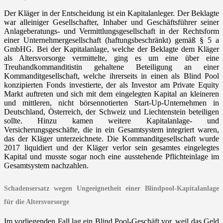
Der Kläger in der Entscheidung ist ein Kapitalanleger. Der Beklagte
war alleiniger Gesellschafter, Inhaber und Geschäftsführer seiner
Anlageberatungs- und Vermittlungsgesellschaft in der Rechtsform
einer Unternehmergesellschaft (haftungsbeschränkt) gemäß § 5 a
GmbHG. Bei der Kapitalanlage, welche der Beklagte dem Kläger
als Altersvorsorge vermittelte, ging es um eine über eine
Treuhandkommanditistin gehaltene Beteiligung an einer
Kommanditgesellschaft, welche ihrerseits in einen als Blind Pool
konzipierten Fonds investierte, der als Investor am Private Equity
Markt auftreten und sich mit dem eingelegten Kapital an kleineren
und mittleren, nicht börsennotierten Start-Up-Unternehmen in
Deutschland, Österreich, der Schweiz und Liechtenstein beteiligen
sollte. Hinzu kamen weitere Kapitalanlage- und
Versicherungsgeschäfte, die in ein Gesamtsystem integriert waren,
das der Kläger unterzeichnete. Die Kommanditgesellschaft wurde
2017 liquidiert und der Kläger verlor sein gesamtes eingelegtes
Kapital und musste sogar noch eine ausstehende Pflichteinlage im
Gesamtsystem nachzahlen.
Schadensersatz wegen Ungeeignetheit einer Blindpool-Kapitalanlage
für die Altersvorsorge
Im vorliegenden Fall lag ein Blind Pool-Geschäft vor, weil das Geld