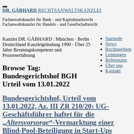
Toggle
DR. GÄBHARD
RECHTSANWALTSKANZLEI
navigation
Fachanwaltskanzlei für Bank - und Kapitalmarktrecht
Fachanwaltskanzlei für Handels - und Gesellschaftsrecht
Startseite
Kanzlei DR. GÄBHARD : München · Berlin ·
News
Deutschland
Kanzleigründung 1990 · Über 25
Rechtsgebiete
Jahre Beratungskompetenz und
Leistungen
Prozesserfahrung
Referenzen
Über uns
Browse Tag:
Kontakt
Bundesgerichtshof BGH
Urteil vom 13.01.2022
Bundesgerichtshof, Urteil vom
13.01.2022, Az. III ZR 210/20: UG-
Geschäftsführer haftet für die
„
Altersvorsorge
“-Vermarktung einer
Blind-Pool-Beteiligung in Start-Ups