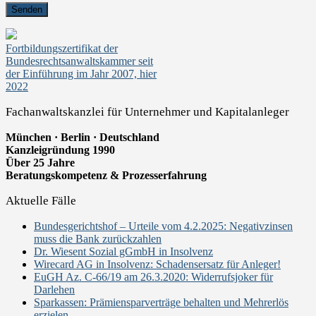
Fortbildungszertifikat der
Bundesrechtsanwaltskammer seit
der Einführung im Jahr 2007, hier
2022
Fachanwaltskanzlei für Unternehmer und Kapitalanleger
München · Berlin · Deutschland
Kanzleigründung 1990
Über 25 Jahre
Beratungskompetenz & Prozesserfahrung
Aktuelle Fälle
Bundesgerichtshof – Urteile vom 4.2.2025: Negativzinsen
muss die Bank zurückzahlen
Dr. Wiesent Sozial gGmbH in Insolvenz
Wirecard AG in Insolvenz: Schadensersatz für Anleger!
EuGH Az. C-66/19 am 26.3.2020: Widerrufsjoker für
Darlehen
Sparkassen: Prämiensparverträge behalten und Mehrerlös
erzielen