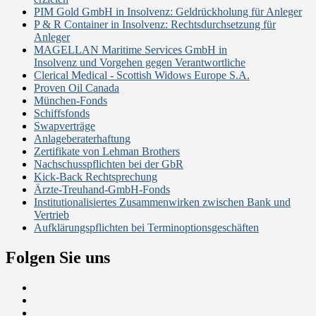
PIM Gold GmbH in Insolvenz: Geldrückholung für Anleger
P & R Container in Insolvenz: Rechtsdurchsetzung für
Anleger
MAGELLAN Maritime Services GmbH in
Insolvenz und Vorgehen gegen Verantwortliche
Clerical Medical - Scottish Widows Europe S.A.
Proven Oil Canada
München-Fonds
Schiffsfonds
Swapverträge
Anlageberaterhaftung
Zertifikate von Lehman Brothers
Nachschusspflichten bei der GbR
Kick-Back Rechtsprechung
Ärzte-Treuhand-GmbH-Fonds
Institutionalisiertes Zusammenwirken zwischen Bank und
Vertrieb
Aufklärungspflichten bei Terminoptionsgeschäften
Folgen Sie uns