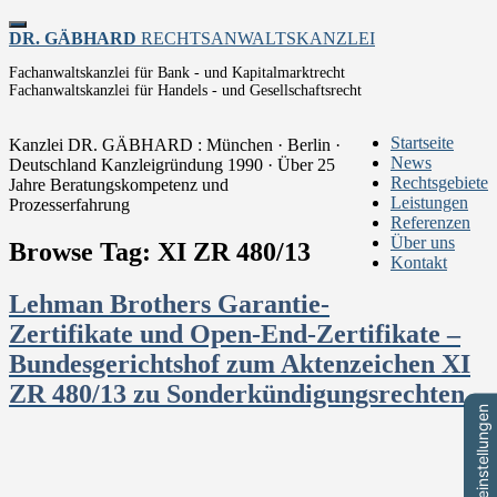
Toggle
DR. GÄBHARD
RECHTSANWALTSKANZLEI
navigation
Fachanwaltskanzlei für Bank - und Kapitalmarktrecht
Fachanwaltskanzlei für Handels - und Gesellschaftsrecht
Startseite
Kanzlei DR. GÄBHARD : München · Berlin ·
News
Deutschland
Kanzleigründung 1990 · Über 25
Rechtsgebiete
Jahre Beratungskompetenz und
Leistungen
Prozesserfahrung
Referenzen
Über uns
Browse Tag: XI ZR 480/13
Kontakt
Lehman Brothers Garantie-
Zertifikate und Open-End-Zertifikate –
Bundesgerichtshof zum Aktenzeichen XI
ZR 480/13 zu Sonderkündigungsrechten