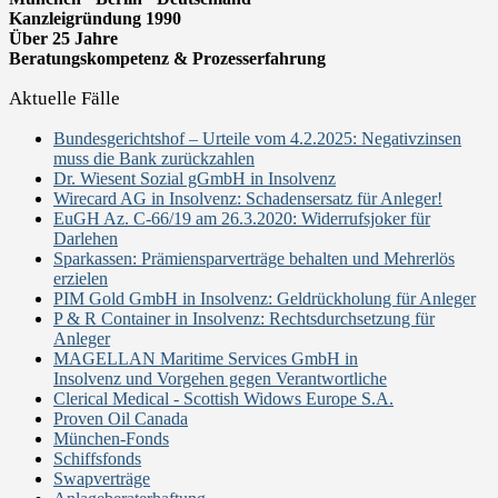
Kanzleigründung 1990
Über 25 Jahre
Beratungskompetenz & Prozesserfahrung
Aktuelle Fälle
Bundesgerichtshof – Urteile vom 4.2.2025: Negativzinsen
muss die Bank zurückzahlen
Dr. Wiesent Sozial gGmbH in Insolvenz
Wirecard AG in Insolvenz: Schadensersatz für Anleger!
EuGH Az. C-66/19 am 26.3.2020: Widerrufsjoker für
Darlehen
Sparkassen: Prämiensparverträge behalten und Mehrerlös
erzielen
PIM Gold GmbH in Insolvenz: Geldrückholung für Anleger
P & R Container in Insolvenz: Rechtsdurchsetzung für
Anleger
MAGELLAN Maritime Services GmbH in
Insolvenz und Vorgehen gegen Verantwortliche
Clerical Medical - Scottish Widows Europe S.A.
Proven Oil Canada
München-Fonds
Schiffsfonds
Swapverträge