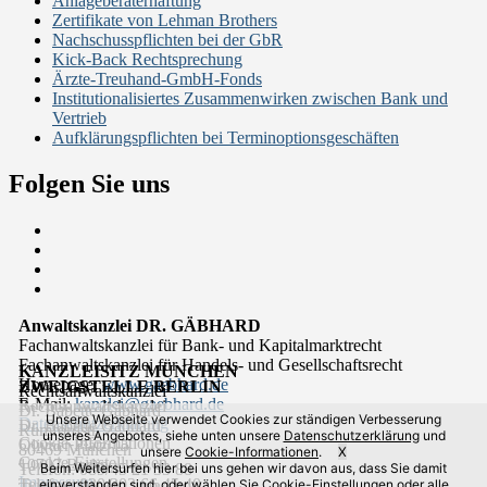
Anlageberaterhaftung
Zertifikate von Lehman Brothers
Nachschusspflichten bei der GbR
Kick-Back Rechtsprechung
Ärzte-Treuhand-GmbH-Fonds
Institutionalisiertes Zusammenwirken zwischen Bank und
Vertrieb
Aufklärungspflichten bei Terminoptionsgeschäften
Folgen Sie uns
Anwaltskanzlei DR. GÄBHARD
Fachanwaltskanzlei für Bank- und Kapitalmarktrecht
Fachanwaltskanzlei für Handels- und Gesellschaftsrecht
KANZLEISITZ MÜNCHEN
Homepage:
www.gaebhard.de
ZWEIGSTELLE BERLIN
Rechtsanwaltskanzlei
E-Mail:
kanzlei@gaebhard.de
Rechtsanwaltskanzlei
Dr. Babette Gäbhard
Unsere Webseite verwendet Cookies zur ständigen Verbesserung
Datenschutzerklärung
Dr. Babette Gäbhard
Rumfordstr. 7
unseres Angebotes, siehe unten unsere
Datenschutzerklärung
und
Cookie-Informationen
Olivaer Platz 15
80469 München
unsere
Cookie-Informationen
.
X
Cookie-Einstellungen
10707 Berlin
Telefon: 089/45 21 33 88
Beim Weitersurfen hier bei uns gehen wir davon aus, dass Sie damit
Impressum
Telefon: 030/303 66 45 40
einverstanden sind, oder wählen Sie
Cookie-Einstellungen
oder
alle