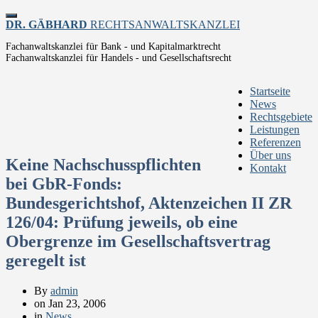
Toggle
DR. GÄBHARD
RECHTSANWALTSKANZLEI
navigation
Fachanwaltskanzlei für Bank - und Kapitalmarktrecht
Fachanwaltskanzlei für Handels - und Gesellschaftsrecht
Startseite
News
Rechtsgebiete
Leistungen
Referenzen
Über uns
Keine Nachschusspflichten
Kontakt
bei GbR-Fonds:
Bundesgerichtshof, Aktenzeichen II ZR
126/04: Prüfung jeweils, ob eine
Obergrenze im Gesellschaftsvertrag
geregelt ist
By
admin
on
Jan 23, 2006
in
News