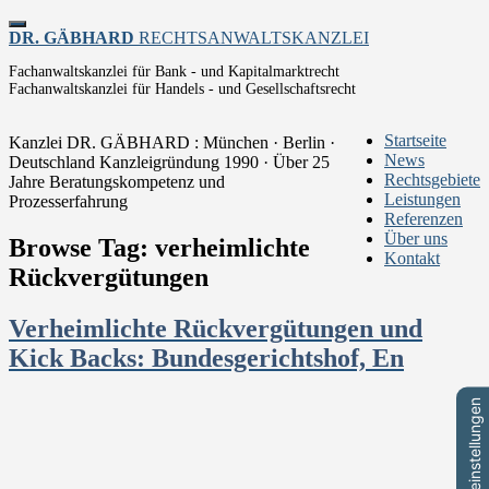
Toggle
DR. GÄBHARD
RECHTSANWALTSKANZLEI
navigation
Fachanwaltskanzlei für Bank - und Kapitalmarktrecht
Fachanwaltskanzlei für Handels - und Gesellschaftsrecht
Startseite
Kanzlei DR. GÄBHARD : München · Berlin ·
News
Deutschland
Kanzleigründung 1990 · Über 25
Rechtsgebiete
Jahre Beratungskompetenz und
Leistungen
Prozesserfahrung
Referenzen
Über uns
Browse Tag: verheimlichte
Kontakt
Rückvergütungen
Verheimlichte Rückvergütungen und
Kick Backs: Bundesgerichtshof, En